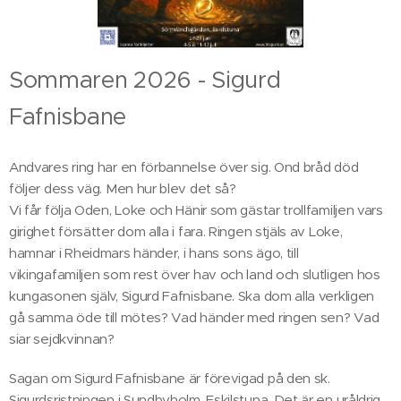
Sommaren 2026 - Sigurd
Fafnisbane
Andvares ring har en förbannelse över sig. Ond bråd död
följer dess väg. Men hur blev det så?
Vi får följa Oden, Loke och Hänir som gästar trollfamiljen vars
girighet försätter dom alla i fara. Ringen stjäls av Loke,
hamnar i Rheidmars händer, i hans sons ägo, till
vikingafamiljen som rest över hav och land och slutligen hos
kungasonen själv, Sigurd Fafnisbane. Ska dom alla verkligen
gå samma öde till mötes? Vad händer med ringen sen? Vad
siar sejdkvinnan?
Sagan om Sigurd Fafnisbane är förevigad på den sk.
Sigurdsristningen i Sundbyholm, Eskilstuna. Det är en uråldrig