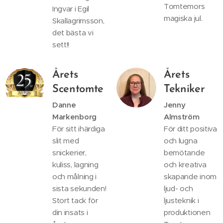
Tomtemors
Ingvar i Egil
magiska jul.
Skallagrimsson,
det bästa vi
sett!!
Årets
Årets
Scentomte
Tekniker
Danne
Jenny
Markenborg
Almström
För sitt ihärdiga
För ditt positiva
slit med
och lugna
snickerier,
bemötande
kuliss, lagning
och kreativa
och målning i
skapande inom
sista sekunden!
ljud- och
Stort tack för
ljusteknik i
din insats i
produktionen