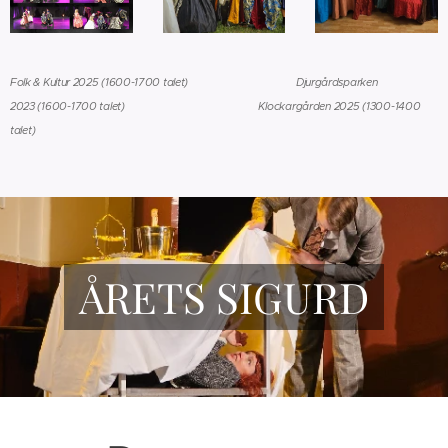
Folk & Kultur 2025 (1600-1700 talet) Djurgårdsparken
2023
(1600-1700 talet)
Klockargården 2025 (1300-1400
talet)
ÅRETS SIGURD