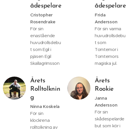
ådespelare
ådespelare
Cristopher
Frida
Rosendrake
Andersson
För sin
För sin varma
enastående
huvudrollsdebu
huvudrollsdebu
t som
t som Egil i
Tomtemor i
pjäsen Egil
Tomtemors
Skallagrimsson
magiska jul.
Årets
Årets
Rolltolknin
Rookie
g
Janna
Andersson
Ninna Koskela
För sin
För sin
skådespelarde
klockrena
but som kör i
rolltolkning av