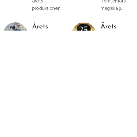
årets
Tomtemors
produktioner.
magiska jul.
Årets
Årets
Paparazzi
Paparazzi
Emil Lindqvist
Jonny
För dina
Almström
fantastiskt
För dina
proffisionella
tusentals bilder
och magiskt
du tagit under
fångade bilder
årets alla
under
tillställningar,
produktionen
evenemang
Egil
och bakom
Skallagrimsson.
kulisserna!