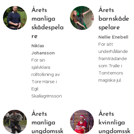
Årets
Årets
manliga
barnskåde
skådespela
spelare
re
Nellie Enebell
För sitt
Niklas
underhållande
Johansson
framträdande
För sin
som Tralle i
självklara
Tomtemors
rolltolkning av
magiska jul.
Tore Härse i
Egil
Skallagrimsson
Årets
Årets
manliga
kvinnliga
ungdomssk
ungdomssk