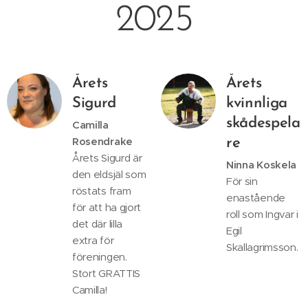
2025
Årets
Årets
Sigurd
kvinnliga
skådespela
Camilla
Rosendrake
re
Årets Sigurd är
Ninna Koskela
den eldsjäl som
För sin
röstats fram
enastående
för att ha gjort
roll som Ingvar i
det där lilla
Egil
extra för
Skallagrimsson.
föreningen.
Stort GRATTIS
Camilla!